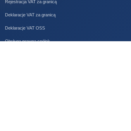
Rejestracja VAT za granicą
Deklaracje VAT za granicą
Deklaracje VAT OSS
Obsługa prawna spółek
BAZA WIEDZY
Blog Taxenlight
Stawki VAT w UE 2026
Progi INTRASTAT 2026
O Taxenlight