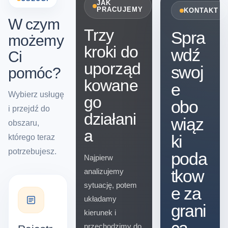
JAK
PRACUJEMY
KONTAKT
W czym
Trzy
Spra
możemy
kroki do
wdź
Ci
uporząd
swoj
pomóc?
kowane
e
Wybierz usługę
go
obo
i przejdź do
działani
wiąz
obszaru,
a
ki
którego teraz
potrzebujesz.
poda
Najpierw
tkow
analizujemy
sytuację, potem
e za
układamy
grani
kierunek i
przechodzimy do