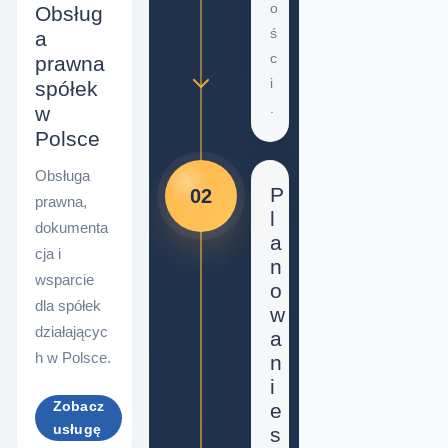
o
Obsług
ś
a
c
prawna
i
spółek
.
w
Polsce
Obsługa
P
02
prawna,
l
dokumenta
a
cja i
n
wsparcie
o
dla spółek
w
działającyc
a
h w Polsce.
n
i
Zobacz
e
usługę
s