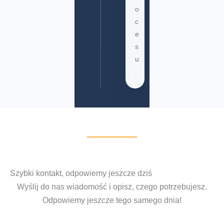
o
c
e
s
u
.
Szybki kontakt, odpowiemy jeszcze dziś
Wyślij do nas wiadomość i opisz, czego potrzebujesz.
Odpowiemy jeszcze tego samego dnia!