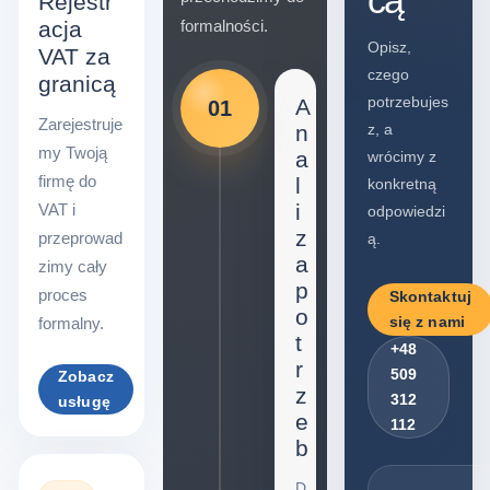
cą
Rejestr
acja
formalności.
Opisz,
VAT za
czego
granicą
potrzebujes
A
01
Zarejestruje
n
z, a
my Twoją
a
wrócimy z
firmę do
l
konkretną
i
VAT i
odpowiedzi
z
przeprowad
ą.
a
zimy cały
p
proces
Skontaktuj
o
się z nami
formalny.
t
+48
r
509
Zobacz
z
312
usługę
e
112
b
D