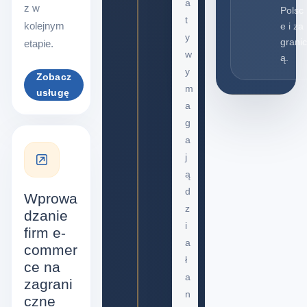
a
z w
Polsc
t
kolejnym
e i za
y
granic
etapie.
w
ą.
y
Zobacz
m
usługę
a
g
a
j
ą
d
Wprowa
z
dzanie
i
firm e-
a
commer
ł
ce na
a
zagrani
n
czne