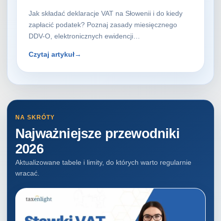
Jak składać deklaracje VAT na Słowenii i do kiedy
zapłacić podatek? Poznaj zasady miesięcznego
DDV-O, elektronicznych ewidencji…
Czytaj artykuł
→
NA SKRÓTY
Najważniejsze przewodniki
2026
Aktualizowane tabele i limity, do których warto regularnie
wracać.