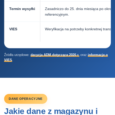
Termin wysyłki
Zasadniczo do 25. dnia miesiąca po okresi
referencyjnym.
VIES
Weryfikacja na potrzeby konkretnej transakc
Źródła urzędowe:
decyzja ADM dotycząca 2026 r.
oraz
informacje o
VIES
.
DANE OPERACYJNE
Jakie dane z magazynu i