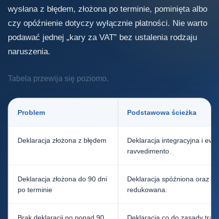
wysłana z błędem, złożona po terminie, pominięta albo
czy opóźnienie dotyczy wyłącznie płatności. Nie warto
podawać jednej „kary za VAT” bez ustalenia rodzaju
naruszenia.
Tabela przewija się poziomo.
Problem
Podstawowa ścieżka
Deklaracja złożona z błędem
Deklaracja integracyjna i ewe
ravvedimento.
Deklaracja złożona do 90 dni
Deklaracja spóźniona oraz sa
po terminie
redukowana.
Brak deklaracji po ponad 90
Deklaracja co do zasady tra