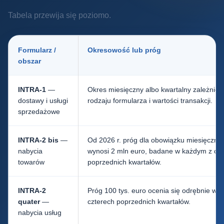
Tabela przewija się poziomo.
Formularz /
Okresowość lub próg
obszar
INTRA-1
—
Okres miesięczny albo kwartalny zależnie 
dostawy i usługi
rodzaju formularza i wartości transakcji.
sprzedażowe
INTRA-2 bis
—
Od 2026 r. próg dla obowiązku miesięczne
nabycia
wynosi 2 mln euro, badane w każdym z czt
towarów
poprzednich kwartałów.
INTRA-2
Próg 100 tys. euro ocenia się odrębnie w 
quater
—
czterech poprzednich kwartałów.
nabycia usług