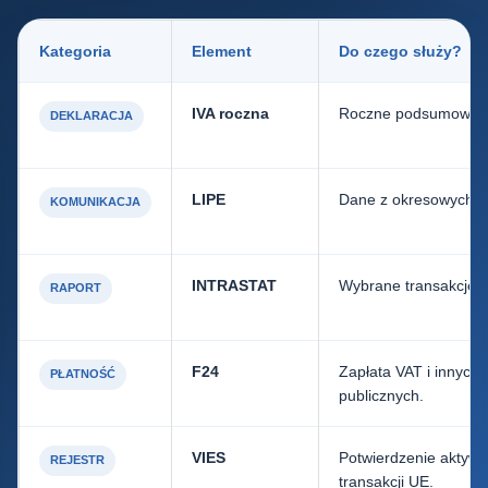
Kategoria
Element
Do czego służy?
IVA roczna
Roczne podsumowanie
DEKLARACJA
LIPE
Dane z okresowych ro
KOMUNIKACJA
INTRASTAT
Wybrane transakcje w
RAPORT
F24
Zapłata VAT i innych 
PŁATNOŚĆ
publicznych.
VIES
Potwierdzenie aktywn
REJESTR
transakcji UE.