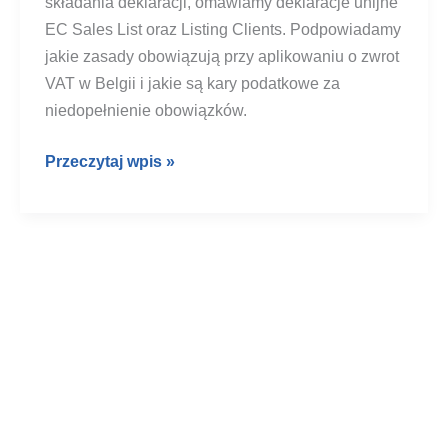
składania deklaracji, omawiamy deklaracje unijne
EC Sales List oraz Listing Clients. Podpowiadamy
jakie zasady obowiązują przy aplikowaniu o zwrot
VAT w Belgii i jakie są kary podatkowe za
niedopełnienie obowiązków.
Deklaracje
Przeczytaj wpis »
VAT
w
Belgii
2026