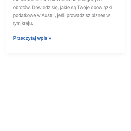
obrotów. Dowiedz się, jakie są Twoje obowiązki
podatkowe w Austrii, jeśli prowadzisz biznes w
tym kraju.
Deklaracje
Przeczytaj wpis »
VAT
w
Austrii
2026
–
kto
musi
je
składać?