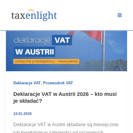
Przejdź
do
treści
,
Deklaracje VAT
Przewodnik VAT
Deklaracje VAT w Austrii 2026 – kto musi
je składać?
24.01.2026
Deklaracje VAT w Austrii składane są miesięcznie
lub kwartalnie w zależności od osiąganych