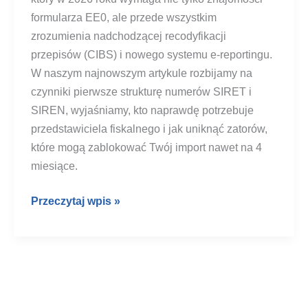
formularza EE0, ale przede wszystkim
zrozumienia nadchodzącej recodyfikacji
przepisów (CIBS) i nowego systemu e-reportingu.
W naszym najnowszym artykule rozbijamy na
czynniki pierwsze strukturę numerów SIRET i
SIREN, wyjaśniamy, kto naprawdę potrzebuje
przedstawiciela fiskalnego i jak uniknąć zatorów,
które mogą zablokować Twój import nawet na 4
miesiące.
Rejestracja
Przeczytaj wpis »
VAT
we
Francji
–
Instrukcja