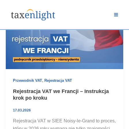
Przejdź
do
treści
,
Przewodnik VAT
Rejestracja VAT
Rejestracja VAT we Francji – Instrukcja
krok po kroku
17.03.2026
Rejestracja VAT w SIEE Noisy-le-Grand to proces,
który w 2026 roku wymaga nie tylko znajomości