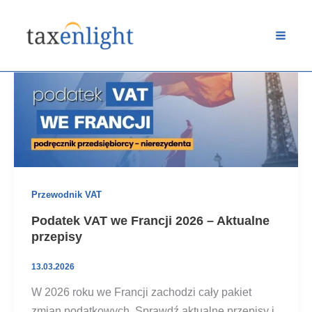
Przejdź
do
treści
Przewodnik VAT
Podatek VAT we Francji 2026 – Aktualne
przepisy
13.03.2026
W 2026 roku we Francji zachodzi cały pakiet
zmian podatkowych. Sprawdź aktualne przepisy i