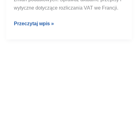
wytyczne dotyczące rozliczania VAT we Francji.
Podatek
Przeczytaj wpis »
VAT
we
Francji
2026
–
Aktualne
przepisy