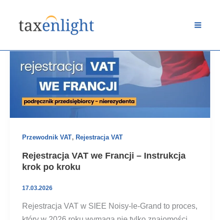
Przejdź
do
treści
,
Przewodnik VAT
Rejestracja VAT
Rejestracja VAT we Francji – Instrukcja
krok po kroku
17.03.2026
Rejestracja VAT w SIEE Noisy-le-Grand to proces,
który w 2026 roku wymaga nie tylko znajomości