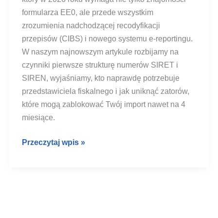
formularza EE0, ale przede wszystkim
zrozumienia nadchodzącej recodyfikacji
przepisów (CIBS) i nowego systemu e-reportingu.
W naszym najnowszym artykule rozbijamy na
czynniki pierwsze strukturę numerów SIRET i
SIREN, wyjaśniamy, kto naprawdę potrzebuje
przedstawiciela fiskalnego i jak uniknąć zatorów,
które mogą zablokować Twój import nawet na 4
miesiące.
Rejestracja
Przeczytaj wpis »
VAT
we
Francji
–
Instrukcja