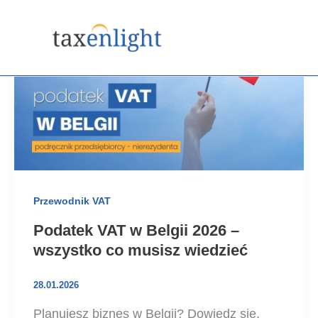
Przejdź
do
treści
Przewodnik VAT
Podatek VAT w Belgii 2026 –
wszystko co musisz wiedzieć
28.01.2026
Planujesz biznes w Belgii? Dowiedz się,