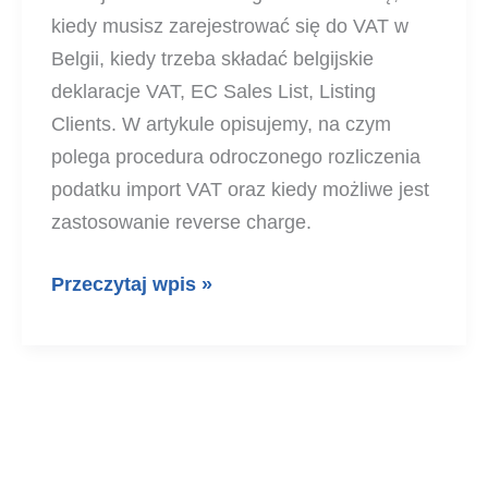
kiedy musisz zarejestrować się do VAT w
Belgii, kiedy trzeba składać belgijskie
deklaracje VAT, EC Sales List, Listing
Clients. W artykule opisujemy, na czym
polega procedura odroczonego rozliczenia
podatku import VAT oraz kiedy możliwe jest
zastosowanie reverse charge.
Podatek
Przeczytaj wpis »
VAT
w
Belgii
2026
–
wszystko