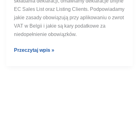
składania deklaracji, omawiamy deklaracje unijne
EC Sales List oraz Listing Clients. Podpowiadamy
jakie zasady obowiązują przy aplikowaniu o zwrot
VAT w Belgii i jakie są kary podatkowe za
niedopełnienie obowiązków.
Deklaracje
Przeczytaj wpis »
VAT
w
Belgii
2026