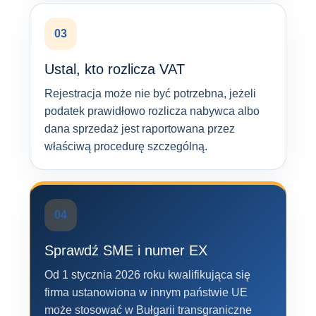
03
Ustal, kto rozlicza VAT
Rejestracja może nie być potrzebna, jeżeli
podatek prawidłowo rozlicza nabywca albo
dana sprzedaż jest raportowana przez
właściwą procedurę szczególną.
04
Sprawdź SME i numer EX
Od 1 stycznia 2026 roku kwalifikująca się
firma ustanowiona w innym państwie UE
może stosować w Bułgarii transgraniczne