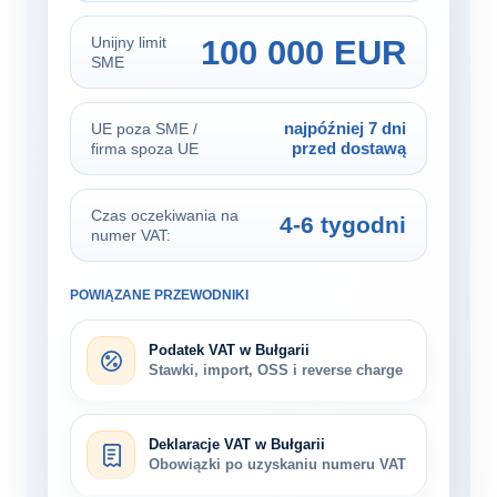
100 000 EUR
Unijny limit
SME
najpóźniej 7 dni
UE poza SME /
przed dostawą
firma spoza UE
Czas oczekiwania na
4-6 tygodni
numer VAT:
POWIĄZANE PRZEWODNIKI
Podatek VAT w Bułgarii
Stawki, import, OSS i reverse charge
Deklaracje VAT w Bułgarii
Obowiązki po uzyskaniu numeru VAT