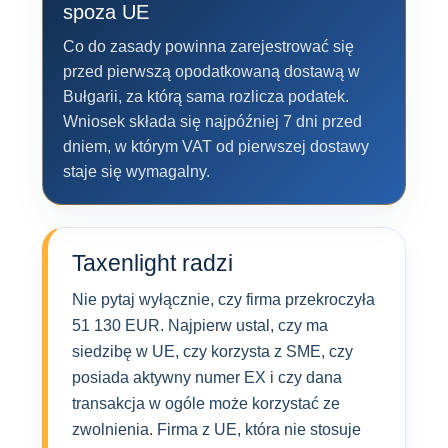
spoza UE
Co do zasady powinna zarejestrować się
przed pierwszą opodatkowaną dostawą w
Bułgarii, za którą sama rozlicza podatek.
Wniosek składa się najpóźniej 7 dni przed
dniem, w którym VAT od pierwszej dostawy
staje się wymagalny.
Taxenlight radzi
Nie pytaj wyłącznie, czy firma przekroczyła
51 130 EUR. Najpierw ustal, czy ma
siedzibę w UE, czy korzysta z SME, czy
posiada aktywny numer EX i czy dana
transakcja w ogóle może korzystać ze
zwolnienia. Firma z UE, która nie stosuje