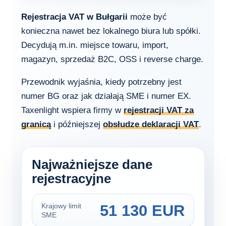
Rejestracja VAT w Bułgarii
może być
konieczna nawet bez lokalnego biura lub spółki.
Decydują m.in. miejsce towaru, import,
magazyn, sprzedaż B2C, OSS i reverse charge.
Przewodnik wyjaśnia, kiedy potrzebny jest
numer BG oraz jak działają SME i numer EX.
Taxenlight wspiera firmy w
rejestracji VAT za
granicą
i późniejszej
obsłudze deklaracji VAT
.
Najważniejsze dane
rejestracyjne
51 130 EUR
Krajowy limit
SME