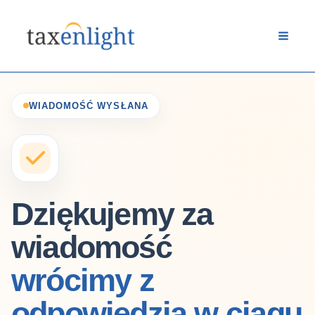
Dziękujemy
Przejdź
do
treści
WIADOMOŚĆ WYSŁANA
Dziękujemy za
wiadomość
wrócimy z
odpowiedzią w ciągu